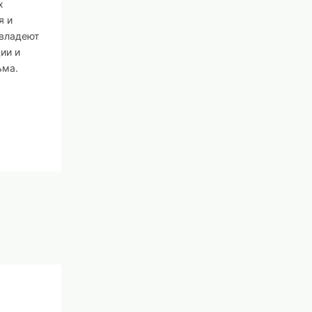
х
я и
овладеют
ии и
ьма.