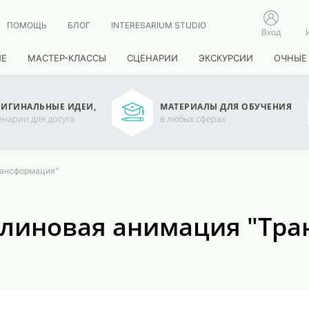
ПОМОЩЬ
БЛОГ
INTERESARIUM STUDIO
Вход
ИЕ
МАСТЕР-КЛАССЫ
СЦЕНАРИИ
ЭКСКУРСИИ
ОЧНЫЕ
ИГИНАЛЬНЫЕ ИДЕИ,
МАТЕРИАЛЫ ДЛЯ ОБУЧЕНИЯ
енарии для досуга
в любых сферах
рансформация"
тилиновая анимация "Тр