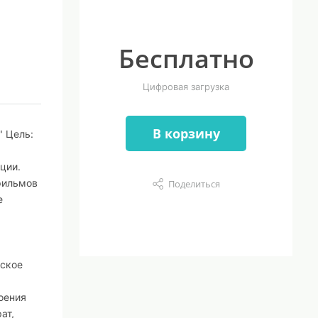
Бесплатно
Цифровая загрузка
В корзину
" Цель:
ции.
тфильмов
Поделиться
е
еское
оения
ат,