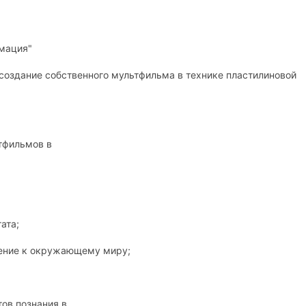
рмация"
 создание собственного мультфильма в технике пластилиновой
ьтфильмов в
ата;
ение к окружающему миру;
тов познания в