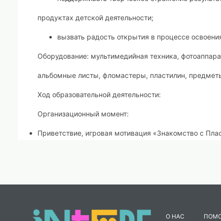
продуктах детской деятельности;
вызвать радость открытия в процессе освоения
Оборудование:
мультимедийная техника, фотоаппара
альбомные листы, фломастеры, пластилин, предмет
Ход образовательной деятельности:
Организационный момент:
Приветствие, игровая мотивация «Знакомство с Пла
Просмотр мультфильма, в котором главным героем я
Обсуждение с детьми основных событий и персонаж
Выявление основных принципов пластилиновой аним
Объяснение понятия "трансформация" в пластилино
О НАС
ПОМ