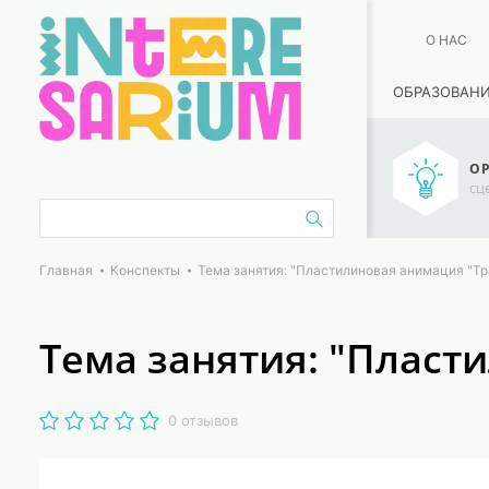
О НАС
ОБРАЗОВАН
ОР
сц
Главная
Конспекты
Тема занятия: "Пластилиновая анимация "Т
Тема занятия: "Плас
0 отзывов