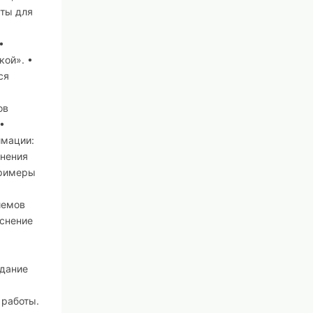
еты для
•
кой». •
ся
ов
•
имации:
енения
Примеры
иемов
яснение
здание
 работы.