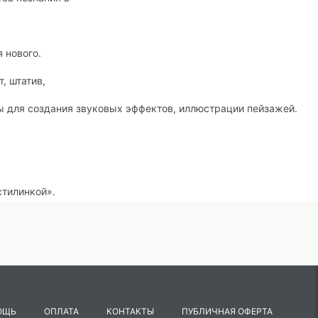
 нового.
т, штатив,
ы для создания звуковых эффектов, иллюстрации пейзажей.
стилинкой».
вляется Пластилинка.
ей мультфильма.
ации, использованных в мультфильме.
вой анимации: разъяснение термина "трансформация" как проц
ОЩЬ
ОПЛАТА
КОНТАКТЫ
ПУБЛИЧНАЯ ОФЕРТА