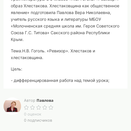
образ Хлестакова. Хлестаковщина как общественное
явление
» подготовила Павлова Вера Николаевна,
учитель русского языка и литературы МБОУ
«Молочненская средняя школа им. Героя Советского
Союза Г.С. Титова» Сакского района Республики
Крым.
Тема.
Н.В. Гоголь. «Ревизор». Хлестаков и
хлестаковщина.
Цель:
- дифференцированная работа над темой урока;
- совершенствовать умения и навыки обсуждения
вариантов проделанной работы;
Павлова
Автор
- развивать речь;
0 оценок
0 подписчиков
- актуализировать понятие «притча» и соотнести его
с содержанием комедии Гоголя.