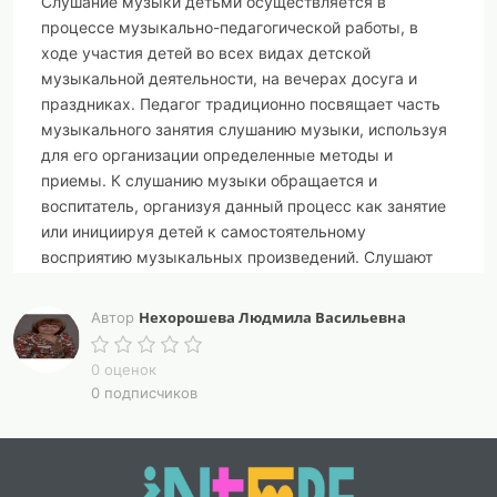
Слушание музыки детьми осуществляется в
процессе музыкально-педагогической работы, в
ходе участия детей во всех видах детской
музыкальной деятельности, на вечерах досуга и
праздниках. Педагог традиционно посвящает часть
музыкального занятия слушанию музыки, используя
для его организации определенные методы и
приемы. К слушанию музыки обращается и
воспитатель, организуя данный процесс как занятие
или инициируя детей к самостоятельному
восприятию музыкальных произведений. Слушают
музыку дети и в семье, посещая с родителями
концерты, музыкальные спектакли и т. п.
Нехорошева Людмила Васильевна
Автор
Анализ учебных пособий по методике музыкального
0 оценок
воспитания дошкольников (Н.А. Ветлугина, О.П.
0 подписчиков
Радынова, А.Н. Зимина и др.) убедил нас в важности
разработки и презентации вариативных
педагогических технологий организации процесса
восприятия музыки дошкольниками. Это связано с