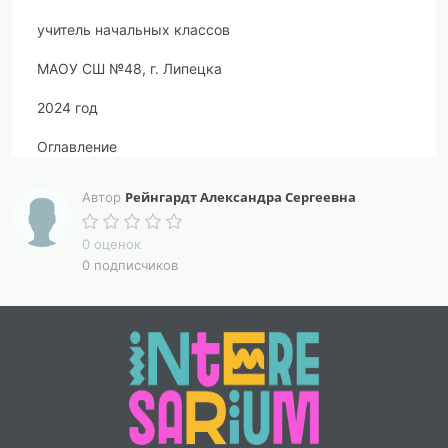
учитель начальных классов
МАОУ СШ №48, г. Липецка
2024 год
Оглавление
Пояснительная записка
Рейнгардт Александра Сергеевна
Автор
Тематическое направление
0 оценок
Тема (название) воспитательного
0 подписчиков
мероприятия
Актуальность и обоснование выбора
темы
Роль и место воспитательного
мероприятия в системе работы классного
руководителя