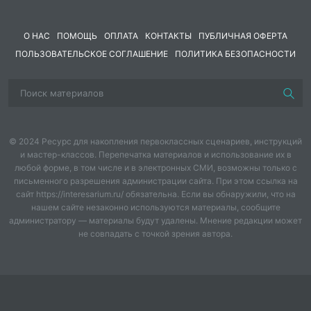
Целевая аудитория воспитательного
мероприятия
О НАС
ПОМОЩЬ
ОПЛАТА
КОНТАКТЫ
ПУБЛИЧНАЯ ОФЕРТА
ПОЛЬЗОВАТЕЛЬСКОЕ СОГЛАШЕНИЕ
ПОЛИТИКА БЕЗОПАСНОСТИ
Цель
Задачи
Планируемые результаты
Форма проведения воспитательного
© 2024 Ресурс для накопления первоклассных сценариев, инструкций
и мастер-классов. Перепечатка материалов и использование их в
мероприятия и обоснование ее выбора
любой форме, в том числе и в электронных СМИ, возможны только с
письменного разрешения администрации сайта. При этом ссылка на
Воспитательные методы и приемы,
сайт https://interesarium.ru/ обязательна. Если вы обнаружили, что на
используемые для достижения
нашем сайте незаконно используются материалы, сообщите
планируемых воспитательных
администратору — материалы будут удалены. Мнение редакции может
результатов
не совпадать с точкой зрения автора.
Кадровые и методические ресурсы,
необходимые для подготовки и
проведения мероприятия