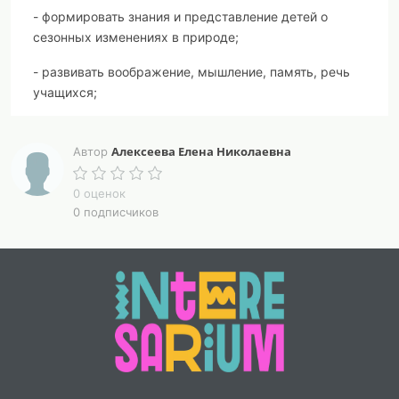
- формировать знания и представление детей о
сезонных изменениях в природе;
- развивать воображение, мышление, память, речь
учащихся;
- расширять кругозор учащихся;
Алексеева Елена Николаевна
Автор
- прививать любовь к родному краю, к природе.
0 оценок
Ход занятия:
0 подписчиков
– Добрый день, ребята! Сегодня у нас будет не очень
обычный урок, а интересное и веселое занятие!
Незаметно пролетело лето. Наступила….? (ответы
детей)
Правильно - Наступила осень золотая!
Журавли курлычат в небе где-то,