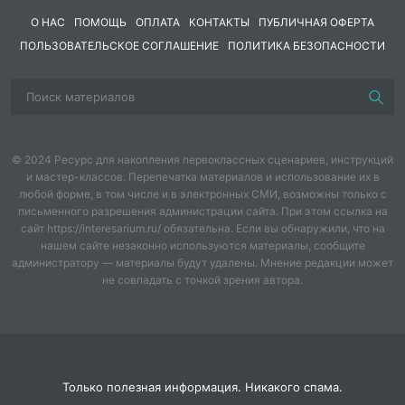
О НАС
ПОМОЩЬ
ОПЛАТА
КОНТАКТЫ
ПУБЛИЧНАЯ ОФЕРТА
В вышине над нами пролетая.
ПОЛЬЗОВАТЕЛЬСКОЕ СОГЛАШЕНИЕ
ПОЛИТИКА БЕЗОПАСНОСТИ
В свой шатер, волшебный и прекрасный-
Осень нас на праздник позвала!
Всюду разбросала свои краски
© 2024 Ресурс для накопления первоклассных сценариев, инструкций
И природа чудно расцвела.
и мастер-классов. Перепечатка материалов и использование их в
любой форме, в том числе и в электронных СМИ, возможны только с
-
Давайте вспомним народные приметы осени,
письменного разрешения администрации сайта. При этом ссылка на
сайт https://interesarium.ru/ обязательна. Если вы обнаружили, что на
которые люди знали с давних пор. Кто знает-
нашем сайте незаконно используются материалы, сообщите
назовите? ( ответы детей)
администратору — материалы будут удалены. Мнение редакции может
не совпадать с точкой зрения автора.
Паутина стелется по растениям – это к
теплу
или
холоду?
Много желудей в сентябре на дубу – к чему? ( лютой
зиме).
Осенний иней ?..... (к сухой и солнечной погоде, к
Только полезная информация. Никакого спама.
теплу.)