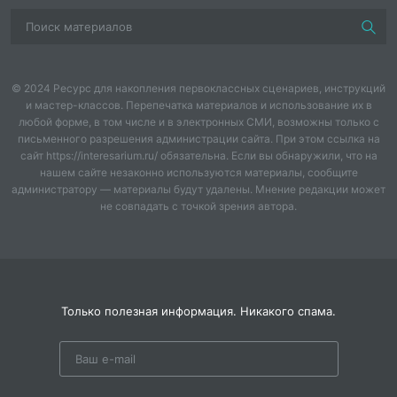
географии.
Консультанты:
Провоторова Татьяна Алексеевна, учитель биологии и
© 2024 Ресурс для накопления первоклассных сценариев, инструкций
химии.
и мастер-классов. Перепечатка материалов и использование их в
любой форме, в том числе и в электронных СМИ, возможны только с
Шемелёв Юрий Иванович, Заслуженный учитель РФ,
письменного разрешения администрации сайта. При этом ссылка на
учитель истории и обществознания.
сайт https://interesarium.ru/ обязательна. Если вы обнаружили, что на
нашем сайте незаконно используются материалы, сообщите
2024 г.
администратору — материалы будут удалены. Мнение редакции может
не совпадать с точкой зрения автора.
ОГЛАВЛЕНИЕ
ВВЕДЕНИЕ
……………………………………………………………………. 3
ПРИРОДНО-КЛИМАТИЧЕСКИЕ И СОЦИАЛЬНО-
Только полезная информация. Никакого спама.
ЭКОНОМИЧЕСКИЕ УСЛОВИЯ
…………………………………………... 8
МЕТОДЫ ИССЛЕДОВАНИЯ