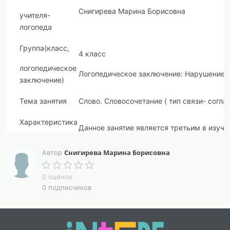
Снигирева Марина Борисовна
учителя-
логопеда
Группа
(
класс,
4 класс
логопедическое
Логопедическое заключение: Нарушение ч
заключение
)
Тема занятия
Слово. Словосочетание ( тип связи- согл
Характеристика
Данное занятие является третьим в изуча
темы:
Снигирева Марина Борисовна
Автор
Технология на основе деятельностно
Здоровьесберегающие технологии.
0 оценок
Используемые
0 подписчиков
технологии
Информационно-коммуникативные т
Технология поэтапного формирован