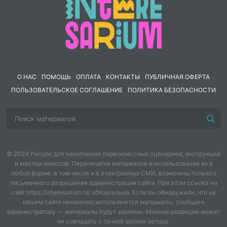
Учить различать понятия «слово», «слово
Цель занятия
условия для усвоения знаний о связи сло
формировать умения определять тип связ
Коррекционно-
Образовательные
развивающие
О НАС
ПОМОЩЬ
ОПЛАТА
КОНТАКТЫ
ПУБЛИЧНАЯ ОФЕРТА
- Дифференцировать
ПОЛЬЗОВАТЕЛЬСКОЕ СОГЛАШЕНИЕ
ПОЛИТИКА БЕЗОПАСНОСТИ
понятия «слово»,
«словосочетание»,
«предложение».
-
Уточнить, что так
- Повторить знания о
словосочетание,
связи слов в
предложение.
© 2024 Ресурс для накопления первоклассных сценариев, инструкций
словосочетании,
и мастер-классов. Перепечатка материалов и использование их в
-Выяснить, чем о
предложении.
любой форме, в том числе и в электронных СМИ, возможны только с
Задачи
слово, словосоче
письменного разрешения администрации сайта. При этом ссылка на
-Учить составлять
сайт https://interesarium.ru/ обязательна. Если вы обнаружили, что на
предложение.
нашем сайте незаконно используются материалы, сообщите
словосочетание сущ.+
администратору — материалы будут удалены. Мнение редакции может
- Осуществлять а
прил., находить главное
не совпадать с точкой зрения автора.
сравнение термин
и зависимое слово.