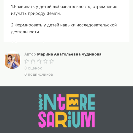
1.Развивать у детей любознательность, стремление
изучать природу Земли.
2.Формировать у детей навыки исследовательской
деятельности.
3.Воспитывать бережное отношение ко всему
живому.
Марина Анатольевна Чудинова
Автор
Ребята, сегодня день белого медведя! Я предлагаю
0 оценок
Вам отправиться в путешествие на Северный полюс
0 подписчиков
в гости к белым медведям. Давайте на нашей карте
найдём Северный полюс. Как вы думаете ,почему
пространство вокруг него окрашено в белый цвет?
Какие животные населяют арктическую пустыню?
Какие растения встречаются в этой зоне? Смотрите,
что это за белая гора плывёт? Это айсберг.
Опыт: В банку с водой помещаем кусок льда.
Почему он не утонул? Лёд легче воды. Чем айсберги