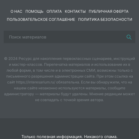
опасны для кораблей?
О НАС
ПОМОЩЬ
ОПЛАТА
КОНТАКТЫ
ПУБЛИЧНАЯ ОФЕРТА
Рассказ о белых медведях(среда обитания, образ
ПОЛЬЗОВАТЕЛЬСКОЕ СОГЛАШЕНИЕ
ПОЛИТИКА БЕЗОПАСНОСТИ
жизни, интересные факты)
Почему белые медведи чистюли? Грязный мех
заметен на белом снегу и мешает охотиться.
Физ.минутка: «Кто на Севере живёт?»
© 2024 Ресурс для накопления первоклассных сценариев, инструкций
Игра «Журналисты», Ребята берут интервью у белого
и мастер-классов. Перепечатка материалов и использование их в
любой форме, в том числе и в электронных СМИ, возможны только с
и бурого медведя.
письменного разрешения администрации сайта. При этом ссылка на
сайт https://interesarium.ru/ обязательна. Если вы обнаружили, что на
Игра: «Натуралисты» Воспитатель, называет
нашем сайте незаконно используются материалы, сообщите
животных, если они живут на севере –хлопаем в
администратору — материалы будут удалены. Мнение редакции может
ладоши, если нет- не хлопаем.
не совпадать с точкой зрения автора.
Поздравим белых медведей и споём для них песенку
«Где то на белом свете»
Только полезная информация. Никакого спама.