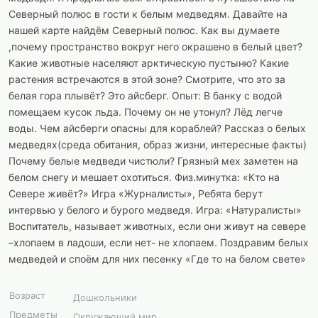
Северный полюс в гости к белым медведям. Давайте на
нашей карте найдём Северный полюс. Как вы думаете
,почему пространство вокруг него окрашено в белый цвет?
Какие животные населяют арктическую пустыню? Какие
растения встречаются в этой зоне? Смотрите, что это за
белая гора плывёт? Это айсберг. Опыт: В банку с водой
помещаем кусок льда. Почему он не утонул? Лёд легче
воды. Чем айсберги опасны для кораблей? Рассказ о белых
медведях(среда обитания, образ жизни, интересные факты)
Почему белые медведи чистюли? Грязный мех заметен на
белом снегу и мешает охотиться. Физ.минутка: «Кто на
Севере живёт?» Игра «Журналисты», Ребята берут
интервью у белого и бурого медведя. Игра: «Натуралисты»
Воспитатель, называет животных, если они живут на севере
–хлопаем в ладоши, если нет- не хлопаем. Поздравим белых
медведей и споём для них песенку «Где то на белом свете»
Возраст
Дошкольники
Предметы
Окружающий мир