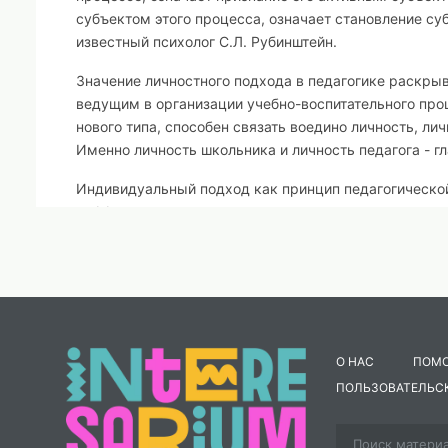
субъектом этого процесса, означает становление с
известный психолог С.Л. Рубинштейн.
Значение личностного подхода в педагогике раскрыв
ведущим в организации учебно-воспитательного про
нового типа, способен связать воедино личность, ли
Именно личность школьника и личность педагога - г
Индивидуальный подход как принцип педагогической
дифференцированного подхода.
Индивидуальная работа – это деятельность учителя,
Она выражается в реализации принципа индивидуаль
В индивидуальной работе с детьми, учитель долже
 установление и развитие деловых и межличностных
О НАС
ПОМ
ПОЛЬЗОВАТЕЛЬС
 уважение самооценки личности ученика;
 вовлечение ученика во все виды деятельности для