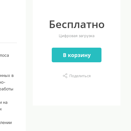
Бесплатно
Цифровая загрузка
В корзину
олоса
,
енных в
Поделиться
но-
работы
и на
и
влении