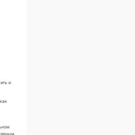
ить и
 как
льном
ктивным