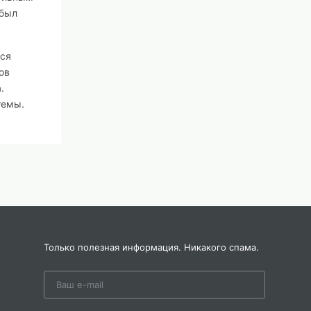
 был
тся
ов
.
темы.
нка.
Только полезная информация. Никакого спама.