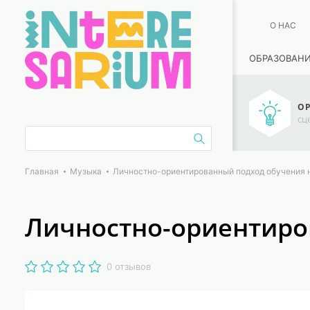
О НАС
ОБРАЗОВАН
ОР
сц
Главная
Музыка
Личностно-ориентированный подход обучения 
Личностно-ориентиро
0 отзывов