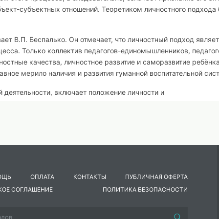
убъект-субъектных отношений. Теоретиком личностного подхода
ает В.П. Беспалько. Он отмечает, что личностный подход являе
цесса. Только коллектив педагогов-единомышленников, педагог
чностные качества, личностное развитие и саморазвитие ребёнка
лавное мерило наличия и развития гуманной воспитательной сис
 деятельности, включает положение личности и
 осуществляемая с учётом особенностей развития каждого ребё
ного подхода к учащимся в обучении и воспитании
н руководствоваться следующими принципами:
 контактов на уровне «учитель-ученик-класс»;
ОЩЬ
ОПЛАТА
КОНТАКТЫ
ПУБЛИЧНАЯ ОФЕРТА
КОЕ СОГЛАШЕНИЕ
ПОЛИТИКА БЕЗОПАСНОСТИ
 выявления его способностей и качеств характера;