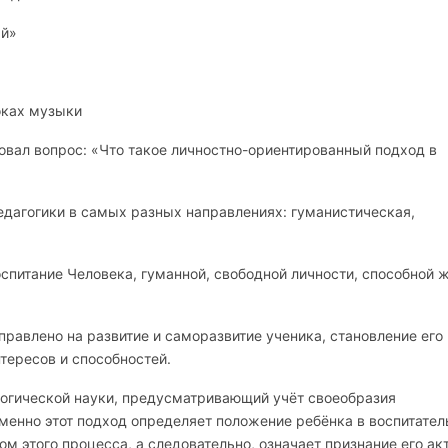
ай»
оках музыки
овал вопрос: «Что такое личностно-ориентированный подход в
едагогики в самых разных направлениях: гуманистическая,
питание Человека, гуманной, свободной личности, способной ж
равлено на развитие и саморазвитие ученика, становление его
тересов и способностей.
логической науки, предусматривающий учёт своеобразия
Именно этот подход определяет положение ребёнка в воспитате
ом этого процесса, а следовательно, означает признание его а