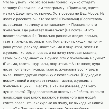
Что бы узнать, кто это всё нам принёс, нужно отгадать
загадку: Он принес нам телеграмму: «Приезжаю, ждите,
мама». Деду пенсию принес, Хоть совсем не Дед Мороз. На
ногах с рассвета он, Кто же это? (Почтальон) (Воспитатель
вывешивает картинку с почтальоном). – Правильно, это
почтальон. Где работает почтальон? (На почте). -А что
делает почтальон? ( Почтальон разносит людям письма,
газеты, журналы, открытки). Почтальон приходит на почту
рано утром, раскладывает письма и открытки, газеты и
журналы, которые привезла на почту почтовая машина,
затем он складывает их в сумку. Что у почтальона в сумке?
(Письма, газеты, журналы, открытки). – А кто знает, куда
несет почтальон письма, газеты, журналы? Воспитатель
вывешивает другую картинку с почтальоном. (Подходит к
домам людей и опускает письма, газеты, журналы в
почтовые ящики). – Ребята, а как вы думаете, для чего
нужна почта? (Предполагаемые ответы) . – Ребята, на почте
происходит ещё много важного и полезного для людей;
хотите совершить экскурсию на почту, не выходя из нашей
группы? – Поможет нам компьютер. Усаживайтесь