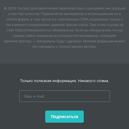
ему правильно разложить инструменты.
© 2024 Ресурс для накопления первоклассных сценариев, инструкций
и мастер-классов. Перепечатка материалов и использование их в
Проводится дидактическая игра «Кому нужны эти
любой форме, в том числе и в электронных СМИ, возможны только с
вещи? »
письменного разрешения администрации сайта. При этом ссылка на
сайт https://interesarium.ru/ обязательна. Если вы обнаружили, что на
Воспитатель показывает картинку доктора,
нашем сайте незаконно используются материалы, сообщите
парикмахера, продавца, повара. Задаёт вопросы:
администратору — материалы будут удалены. Мнение редакции может
не совпадать с точкой зрения автора.
– Кто это? Выйди и найди какой инструмент ему
нужен для работы? (Доктору – шприц, парикмахеру –
ножницы, продавцу – весы, , повару – кастрюля).
– Молодцы, правильно подобрали инструменты.
Отправим Незнайке посылку с правильно
Только полезная информация. Никакого спама.
подобранными картинками.
– Ребята, давайте посмотрим что это? Показывает
газету, журнал, письмо, открытку. (Газета, журнал,
письмо, открытка).
Подписаться
– Правильно. Что бы узнать, кто это всё нам принёс,