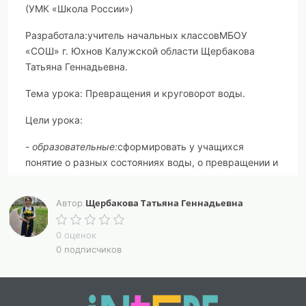
(УМК «Школа России»)
Разработала:
учитель начальных классов
МБОУ
«СОШ» г. Юхнов Калужской области Щербакова
Татьяна Геннадьевна.
Тема урока:
Превращения и круговорот воды.
Цели урока:
-
образовательные:
сформировать у учащихся
понятие о разных состояниях воды, о превращении и
круговороте воды в природе;
Щербакова Татьяна Геннадьевна
Автор
-
развивающие:
развивать способности наблюдать,
мыслить, способствовать формированию умения
0 оценок
выделять главное из информации учителя, развитию
0 подписчиков
познавательного интереса, самостоятельности
мышления;
-
воспитательные:
воспитание любви к природе,