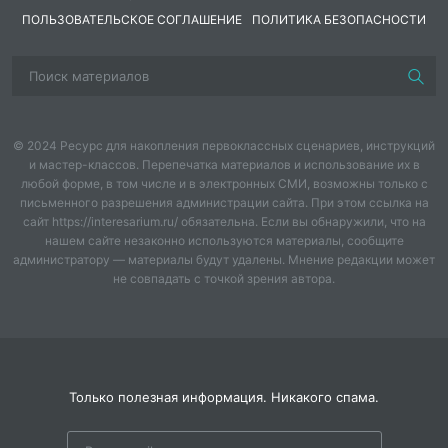
Здравствуйте,
музыка.
ПОЛЬЗОВАТЕЛЬСКОЕ СОГЛАШЕНИЕ
ПОЛИТИКА БЕЗОПАСНОСТИ
уважаемые гости,
Эмоциональный
дорогие дети!
настрой.
2. Введение в тему.
© 2024 Ресурс для накопления первоклассных сценариев, инструкций
Задача:
активизировать мыслительную деятельность
и мастер-классов. Перепечатка материалов и использование их в
детей и заинтересовать темой.
любой форме, в том числе и в электронных СМИ, возможны только с
письменного разрешения администрации сайта. При этом ссылка на
Деятельность
Деятельность педагога-
Примечание
сайт https://interesarium.ru/ обязательна. Если вы обнаружили, что на
воспитанников
библиотекаря
нашем сайте незаконно используются материалы, сообщите
администратору — материалы будут удалены. Мнение редакции может
Ребята, вы любите читать
не совпадать с точкой зрения автора.
сказки?
Я тоже очень люблю
сказки, несмотря на то,
что уже такая большая.
Только полезная информация. Никакого спама.
Каких только сказок нет
на свете, они бывают