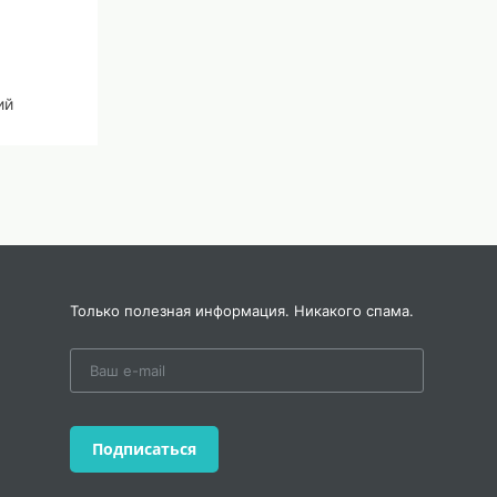
ий
ный
Только полезная информация. Никакого спама.
ное
ой
бщее
Подписаться