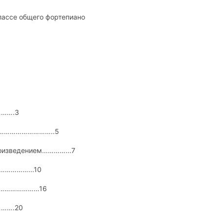
лассе общего фортепиано
…….3
………………………..5
оизведением…………...7
……………...10
………………………16
…….20