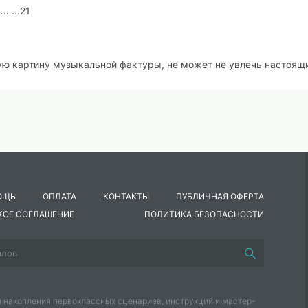
...21
ю картину музыкальной
фактуры, не может не увлечь настоящ
России, в основном,
осуществляется посредством учебно-
усств (ДШИ) и детских музыкальных школ (ДМШ).
Ретроспектив
ирования системы ДМШ позволяет проследить тенденцию
ции музыкального
обучения.
ОЩЬ
ОПЛАТА
КОНТАКТЫ
ПУБЛИЧНАЯ ОФЕРТА
 особую актуальность
приобретает проблема развития учащихся
КОЕ СОГЛАШЕНИЕ
ПОЛИТИКА БЕЗОПАСНОСТИ
ьно большое значение этот тезис приобретает в
отношении
ьной школы,
не ориентированных на дальнейшее профессиональ
щего музыкального развития учащихся
неизбежно влечет за соб
телей, в частности, переосмысление роли и места предмета о
 накопления первоклассных сценариев, инструкций и мастер-