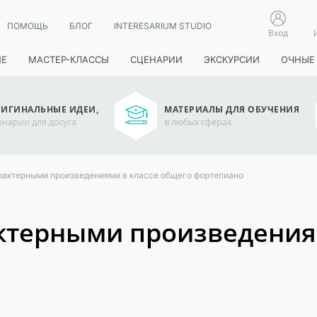
ПОМОЩЬ
БЛОГ
INTERESARIUM STUDIO
Вход
ИЕ
МАСТЕР-КЛАССЫ
СЦЕНАРИИ
ЭКСКУРСИИ
ОЧНЫЕ
ИГИНАЛЬНЫЕ ИДЕИ,
МАТЕРИАЛЫ ДЛЯ ОБУЧЕНИЯ
енарии для досуга
в любых сферах
рактерными произведениями в классе общего фортепиано
актерными произведения