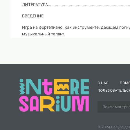
ЛИТЕРАТУРА…………………………………………………………………
ВВЕДЕНИЕ
Игра на фортепиано, как инструменте,
дающем полну
музыкальный талант.
Н. А. Р и м с к и й-К о р с а к о в
Массовое музыкальное воспитание и образование в 
воспитательной работы в системе
детских школ иск
взгляд на историю становления и принципы
функцион
постепенного отказа от всеобщей профессионализа
О НАС
ПОМ
Сегодня в контексте идеи гуманизации образования
ПОЛЬЗОВАТЕЛЬС
средствами музыки как вида
искусства. Принципиал
преобладающей группы учащихся детской музыкал
образование.
Осознание первостепенности задач об
коррективы в структуре и формах работы
преподава
фортепиано
в
подготовке
учащихся
ДМШ.
© 2024 Ресурс для