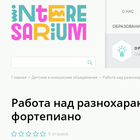
О НАС
ОБРАЗОВАН
ОР
сц
Главная
Детские и юношеские объединения
Работа над разноха
Работа над разнохар
фортепиано
0 отзывов