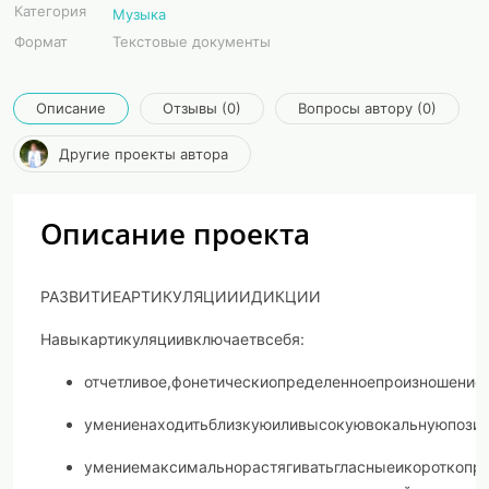
Категория
Музыка
Формат
Текстовые документы
Описание
Отзывы (0)
Вопросы автору (0)
Другие проекты автора
Описание проекта
РАЗВИТИЕ
АРТИКУЛЯЦИИ
И
ДИКЦИИ
Навыкартикуляциивключаетвсебя:
отчетливое,фонетическиопределенноепроизношениес
умениенаходитьблизкуюиливысокуювокальнуюпозиц
умениемаксимальнорастягиватьгласныеикороткопро