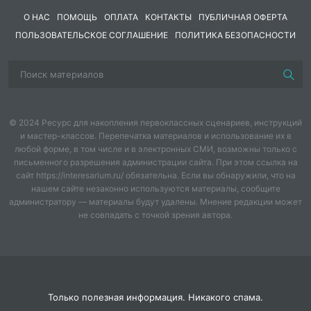
с закрытым ртом. Эти упражнения тренируют
О НАС
ПОМОЩЬ
ОПЛАТА
КОНТАКТЫ
ПУБЛИЧНАЯ ОФЕРТА
нижнюю челюсть иделают ее более свободной и
ПОЛЬЗОВАТЕЛЬСКОЕ СОГЛАШЕНИЕ
ПОЛИТИКА БЕЗОПАСНОСТИ
подвижной. Полезно упражняться на слогах да-да-
да,ля-ля-ля.
Упражнение5.Надуватьпоочереднолевуюиправующеку,зат
итонизирует щечныемышцы.
© 2024 Ресурс для накопления первоклассных сценариев, инструкций
Упражнение6.Дляукреплениякруговоймышцыртаследуетд
и мастер-классов. Перепечатка материалов и использование их в
обестороны. Проделывать этидвиженияпо
любой форме, в том числе и в электронных СМИ, возможны только с
письменного разрешения администрации сайта. При этом ссылка на
несколькораз.
сайт https://interesarium.ru/ обязательна. Если вы обнаружили, что на
нашем сайте незаконно используются материалы, сообщите
Упражнение7.Покусываниезубамиязыка.Начинаяскончикаи
администратору — материалы будут удалены. Мнение редакции может
не совпадать с точкой зрения автора.
Упражнение8.Покусываниеязыкапопеременноправымиил
зубами,как бы жуя его.
Упражнение 9.Сделать языком круговое движение
между губами и зубами,
сзакрытымртом,какбыочищаязубы.Тожевпротивоположно
Только полезная информация. Никакого спама.