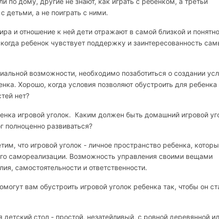
и по дому, другие не знают, как играть с ребенком, а третьи
с детьми, а не поиграть с ними.
ра и отношение к ней дети отражают в самой близкой и понятн
й, когда ребенок чувствует поддержку и заинтересованность са
альной возможности, необходимо позаботиться о создании ус
енка. Хорошо, когда условия позволяют обустроить для ребенка
тей нет?
енка игровой уголок. Каким должен быть домашний игровой уг
ог полноценно развиваться?
тим, что игровой уголок - личное пространство ребенка, котор
 его самореализации. Возможность управления своими вещами
ия, самостоятельности и ответственности.
гут вам обустроить игровой уголок ребенка так, чтобы он ст
 детский стол - простой, незатейливый, с ровной деревянной и