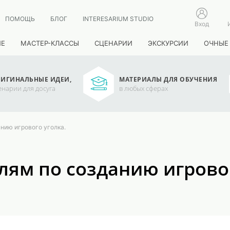
ПОМОЩЬ
БЛОГ
INTERESARIUM STUDIO
Вход
ИЕ
МАСТЕР-КЛАССЫ
СЦЕНАРИИ
ЭКСКУРСИИ
ОЧНЫЕ
ИГИНАЛЬНЫЕ ИДЕИ,
МАТЕРИАЛЫ ДЛЯ ОБУЧЕНИЯ
енарии для досуга
в любых сферах
нию игрового уголка.
ям по созданию игровог