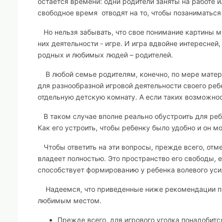
остается времени: одни родители заняты на работе ил
свободное время отводят на то, чтобы позаниматься 
Но нельзя забывать, что свое понимание картины ми
них деятельности - игре. И игра вдвойне интересне
родных и любимых людей – родителей.
В любой семье родителям, конечно, по мере матери
для разнообразной игровой деятельности своего реб
отдельную детскую комнату. А если таких возможнос
В таком случае вполне реально обустроить для реб
Как его устроить, чтобы ребенку было удобно и он м
Чтобы ответить на эти вопросы, прежде всего, отме
владеет полностью. Это пространство его свободы,
способствует формированию у ребенка волевого усил
Надеемся, что приведенные ниже рекомендации помо
любимым местом.
Прежде всего, для игрового уголка понадобится