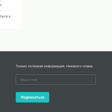
р
а
ться к
оте
о
шечную
таким
х
Только полезная информация. Никакого спама.
Подписаться
ойку,