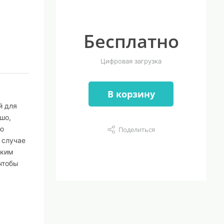
Бесплатно
Цифровая загрузка
В корзину
й для
шо,
ую
Поделиться
 случае
аким
чтобы