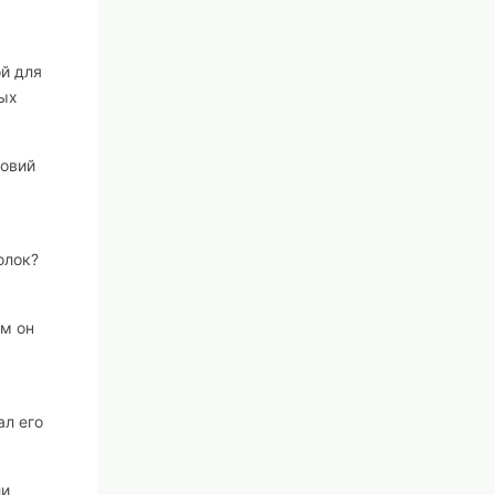
ой для
мых
ловий
олок?
ым он
ал его
ли