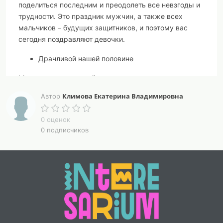
поделиться последним и преодолеть все невзгоды и
трудности. Это праздник мужчин, а также всех
мальчиков – будущих защитников, и поэтому вас
сегодня поздравляют девочки.
Драчливой нашей половине
Мы поздравленья шлём свои.
Климова Екатерина Владимировна
Автор
Для поздравленья есть причины.
Ура, защитники страны!
0 оценок
0 подписчиков
Когда на ваши потасовки
На переменах мы глядим,
Мы верим: с вашей подготовкой
Страну всегда мы защитим.
Пускай под глазом зацветает