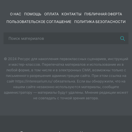
Синяк пурпурно-голубой.
О НАС
ПОМОЩЬ
ОПЛАТА
КОНТАКТЫ
ПУБЛИЧНАЯ ОФЕРТА
В ученье тяжело бывает,
ПОЛЬЗОВАТЕЛЬСКОЕ СОГЛАШЕНИЕ
ПОЛИТИКА БЕЗОПАСНОСТИ
Гораздо легче будет бой.
Врагам там будет не до смеха:
Так угостят их молодцы!
© 2024 Ресурс для накопления первоклассных сценариев, инструкций
Что, побросав свои доспехи,
и мастер-классов. Перепечатка материалов и использование их в
любой форме, в том числе и в электронных СМИ, возможны только с
Побегут во все концы.
письменного разрешения администрации сайта. При этом ссылка на
сайт https://interesarium.ru/ обязательна. Если вы обнаружили, что на
Мы мальчишек поздравляем
нашем сайте незаконно используются материалы, сообщите
администратору — материалы будут удалены. Мнение редакции может
И здоровья им желаем.
не совпадать с точкой зрения автора.
Для мужчины – дело чести
Защищать своё Отечество!