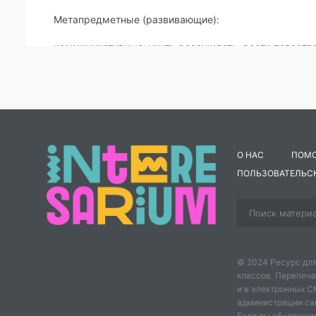
Метапредметные (развивающие):
коммуникативные: учить рассуждать, вести повество
высказывание в соответствии с поставленной задаче
познавательные: учить анализировать, обосновывать
регулятивные: формировать умение оценивать свои п
О НАС
ПОМ
возможности.
ПОЛЬЗОВАТЕЛЬС
Предметные (обучающие):
познакомить с понятиями 
теми добрыми делами, которые волонтёры совершаю
Форма организации детей:
фронтальная, групповая.
Место проведения:
малый зал
© 2024 Ресурс для
классов. Перепеча
Оборудование и наглядные пособия:
проектор с экра
и в электронных 
администрации сайт
Мультимедиа:
Презентация
Если вы обнаружил