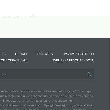
вание, строить своё
й или вопросом;
 свои суждения;
оступки и действия, свои
ОЩЬ
ОПЛАТА
КОНТАКТЫ
ПУБЛИЧНАЯ ОФЕРТА
КОЕ СОГЛАШЕНИЕ
ПОЛИТИКА БЕЗОПАСНОСТИ
«добро», «волонтёр», «добровольчество», с качествами волонтё
т.
 накопления первоклассных сценариев, инструкций и мастер-
тка материалов и использование их в любой форме, в том числе
ном, ноутбук, аудиоаппаратура
СМИ, возможны только с письменного разрешения
а. При этом ссылка на сайт https://interesarium.ru/ обязательна.
и, что на нашем сайте незаконно используются материалы,