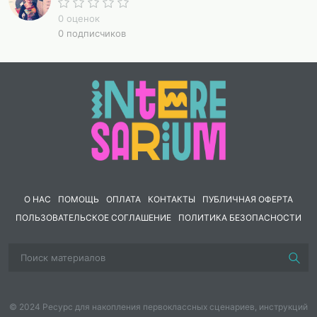
0 оценок
Мастер-класс «Мы за чистую планету»
0 подписчиков
Цель:
закрепление знаний об экологии, осознанном
потреблении и переработки пластика
Задачи:
Закрепить знания детей о значимости экологичного и
осознанного потребления
Формировать правильное отношение к сохранению
экологии
О НАС
ПОМОЩЬ
ОПЛАТА
КОНТАКТЫ
ПУБЛИЧНАЯ ОФЕРТА
Воспитывать внимание, сосредоточенность.
ПОЛЬЗОВАТЕЛЬСКОЕ СОГЛАШЕНИЕ
ПОЛИТИКА БЕЗОПАСНОСТИ
Развивать коммуникативные навыки, творческие
способности, логику, мышление.
Создавать благоприятную эмоциональную среду для
детей.
© 2024 Ресурс для накопления первоклассных сценариев, инструкций