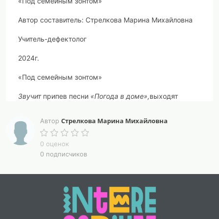
«Под семейным зонтом»
Автор составитель: Стрелкова Марина Михайловна
Учитель-дефектолог
2024г.
«Под семейным зонтом»
Звучит
припев песни
«Погода в доме»,
выходят
ведущие, раскрывают зонт.
Стрелкова Марина Михайловна
Автор
0 оценок
1Ведущий: Удивительная вещь, как можно с его
0 подписчиков
помощью (показывает на зонт) что – то уладить?
2 Ведущий: Ведь всем известно
, что зонт - это всего
лишь защита от дождя.
1Ведущий: А может он, действительно, заслуживает