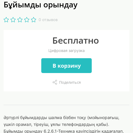
Бұйымды орындау
0 отзывов
Бесплатно
Цифровая загрузка
В корзину
Поделиться
Әртүрлі бұйымдарды шалма бізбен тоқу (мойынорағыш,
үшкіл орамал, тіреуіш, ұялы телефондардың қабы).
Бұйымды орындау 6.2.6.1-Техника қауіпсіздігін қадағалап,