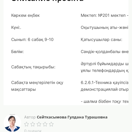
Көркем еңбек
Мектеп: №201 мектеп - 
Күні:
.
Оқытушының аты-жөні: 
Сынып: 6 сабақ 9-10
Қатысушылар саны:
Бөлім:
Сәндік-қолданбалы өнер
Әртүрлі бұйымдарды шалм
Сабақтың тақырыбы:
ұялы телефондардың қа
Сабақта меңгерілетін оқу
6.2.6.1-Техника қауіпсі
мақсаттары
демонстрациялай отыры
- шалма бізбен тоқу тех
- бұйымға шалма бізбен т
Сейткасымова Гулдана Турашовна
Автор
Сабақтың мақсаты:
- бұйымның формасын а
0 оценок