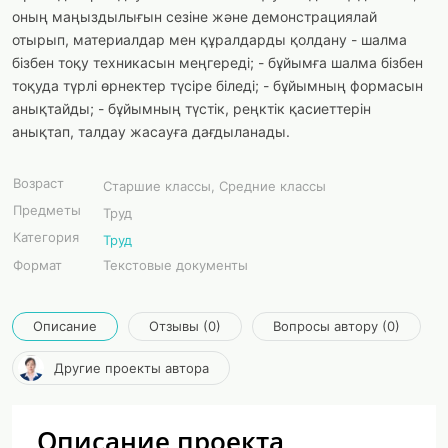
оның маңыздылығын сезіне және демонстрациялай
отырып, материалдар мен құралдарды қолдану - шалма
бізбен тоқу техникасын меңгереді; - бұйымға шалма бізбен
тоқуда түрлі өрнектер түсіре біледі; - бұйымның формасын
анықтайды; - бұйымның түстік, реңктік қасиеттерін
анықтап, талдау жасауға дағдыланады.
Возраст
Старшие классы, Средние классы
Предметы
Труд
Категория
Труд
Формат
Текстовые документы
Описание
Отзывы (0)
Вопросы автору (0)
Другие проекты автора
Описание проекта