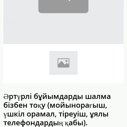
Әртүрлі бұйымдарды шалма
бізбен тоқу (мойынорағыш,
үшкіл орамал, тіреуіш, ұялы
телефондардың қабы).