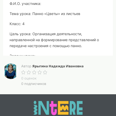
Ф.И.О. участника:
Тема урока:
Панно «Цветы» из листьев
Класс:
4
Цель урока:
Организация деятельности,
направленной на формирование представлений о
передаче настроения с помощью панно.
Задачи урока:
Дидактические:
Ярыгина Надежда Ивановна
Автор
Способствовать формированию умения
0 оценок
формулировать определение понятия «панно»
0 подписчиков
Способствовать формированию умения делать
панно из засушенных осенних листьев;
Способствовать формированию умения
применять правила безопасной работы