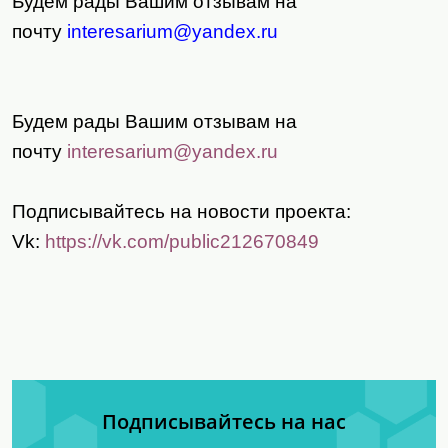
Будем рады Вашим отзывам на
почту
interesarium@yandex.ru
Будем рады Вашим отзывам на
почту
interesarium
@
yandex
.
ru
Подписывайтесь на новости проекта:
Vk
:
https
://
vk
.
com
/
public
212670849
Подписывайтесь на нас