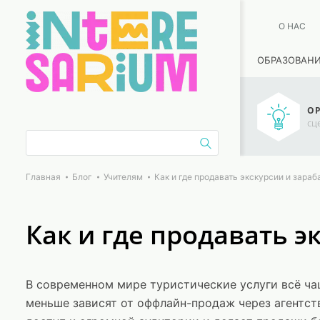
О НАС
ОБРАЗОВАН
ОР
сц
Главная
Блог
Учителям
Как и где продавать экскурсии и зара
Как и где продавать 
В современном мире туристические услуги всё ча
меньше зависят от оффлайн-продаж через агентст