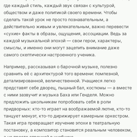
где каждый стиль, каждый звук связан с культурой,
обществом и даже политикой своего времени. Чтобы
сделать такой урок не просто познавательным, а
действительно живым и увлекательным, важно перевести
«сухие» факты в образы, ощущения, ассоциации. Ведь за
каждой музыкальной эпохой — свои герои, характеры,
смыслы, и именно они могут зацепить внимание даже
самого скептически настроенного ученика.
Например, рассказывая о барочной музыке, полезно
сравнить её с архитектурой того времени: помпезной,
детализированной, величественной. Учащиеся легко
представят себе дворец, пышный бал, костюмы — а вместе
с ними зазвучит и музыка Баха или Генделя. Можно
предложить школьникам попробовать себя в роли
придворных: кто-то играет на воображаемой лютне, кто-то
танцует менуэт, кто-то дирижирует камерным оркестром.
Такая игра превращает изучение эпохи в театральную
постановку, а композитор становится реальным человеком,
а не просто строчкой в учебнике.