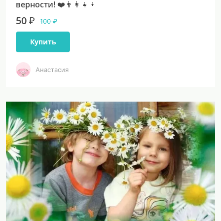
верности! ❤️👨‍👩‍👧‍👦
50 ₽
100 ₽
Купить
Анастасия