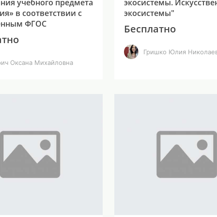
ния учебного предмета
экосистемы. Искусств
ия» в соответствии с
экосистемы"
ённым ФГОС
Бесплатно
атно
Гришко Юлия Николае
рич Оксана Михайловна