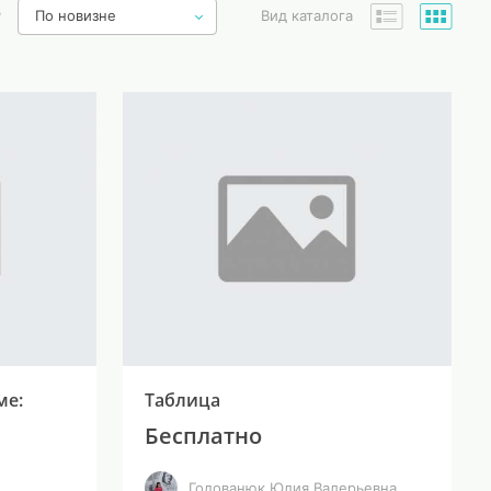
ь
По новизне
Вид каталога
ме:
Таблица
Бесплатно
Годованюк Юлия Валерьевна