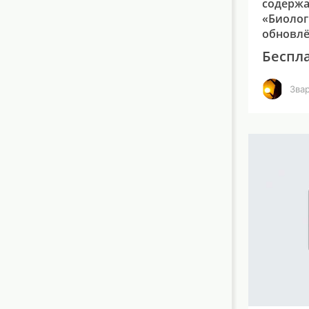
содержа
«Биолог
обновл
Беспл
Зва