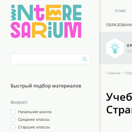
О НАС
ОБРАЗОВАН
ОР
сц
Главная
Обр
Быстрый подбор материалов
Учеб
Возраст
Стра
Начальная школа
Средние классы
Старшие классы