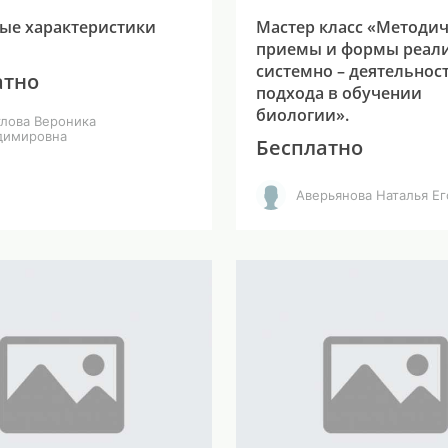
ые характеристики
Мастер класс «Методи
приемы и формы реал
системно – деятельнос
атно
подхода в обучении
биологии».
глова Вероника
димировна
Бесплатно
Аверьянова Наталья Е