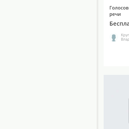
Голосов
речи
Беспл
Кру
Вла