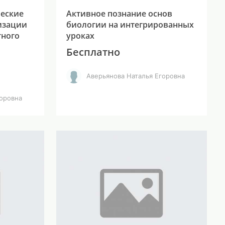
ческие
Активное познание основ
изации
биологии на интегрированных
тного
уроках
Бесплатно
Аверьянова Наталья Егоровна
горовна