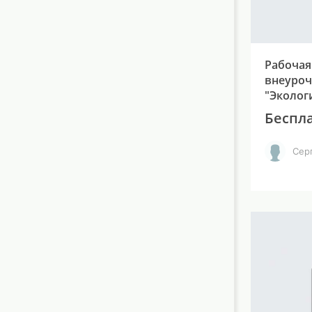
Рабочая
внеуроч
"Эколог
Беспл
Сер