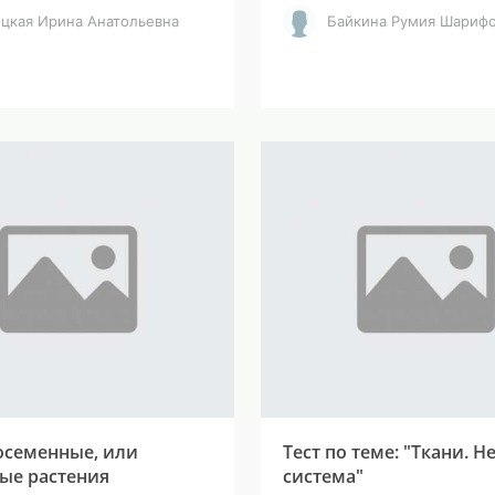
ецкая Ирина Анатольевна
Байкина Румия Шариф
семенные, или
Тест по теме: "Ткани. Н
ые растения
система"