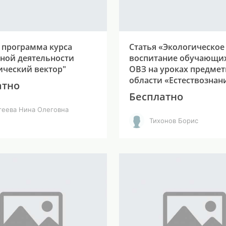
 программа курса
Статья «Экологическое
ной деятельности
воспитание обучающих
ический вектор"
ОВЗ на уроках предме
области «Естествознан
атно
Бесплатно
геева Нина Олеговна
Тихонов Борис