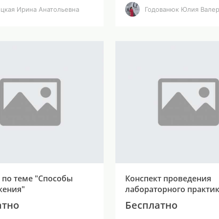
ецкая Ирина Анатольевна
Годованюк Юлия Валер
 по теме "Способы
Конспект проведения
жения"
лабораторного практи
атно
Бесплатно